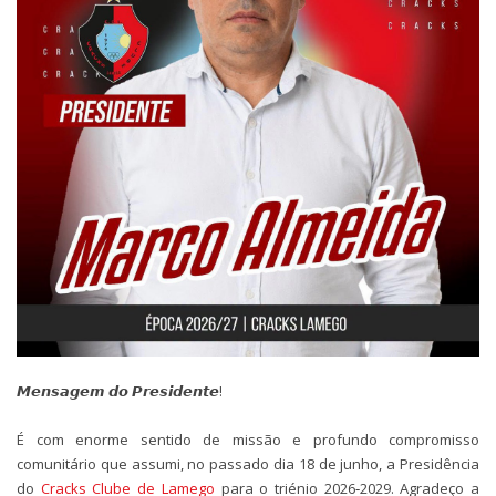
𝙈𝙚𝙣𝙨𝙖𝙜𝙚𝙢 𝙙𝙤 𝙋𝙧𝙚𝙨𝙞𝙙𝙚𝙣𝙩𝙚!
É com enorme sentido de missão e profundo compromisso
comunitário que assumi, no passado dia 18 de junho, a Presidência
do
Cracks Clube de Lamego
para o triénio 2026‑2029. Agradeço a